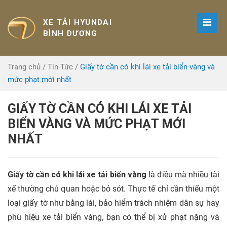
XE TẢI HYUNDAI
BÌNH DƯƠNG
Trang chủ
/
Tin Tức
/
Giấy tờ cần có khi lái xe tải biển vàng và
mức phạt mới nhất
GIẤY TỜ CẦN CÓ KHI LÁI XE TẢI
BIỂN VÀNG VÀ MỨC PHẠT MỚI
NHẤT
Giấy tờ cần có khi lái xe tải biển vàng
là điều mà nhiều tài
xế thường chủ quan hoặc bỏ sót. Thực tế chỉ cần thiếu một
loại giấy tờ như bằng lái, bảo hiểm trách nhiệm dân sự hay
phù hiệu xe tải biển vàng, bạn có thể bị xử phạt nặng và