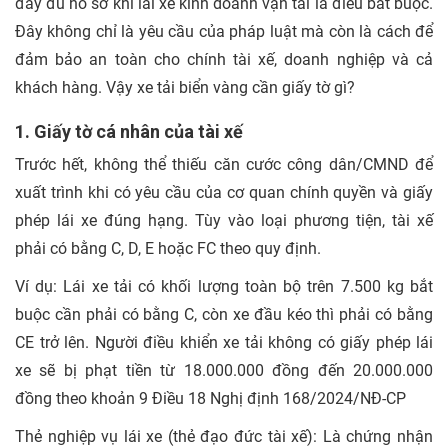
đầy đủ
hồ sơ khi lái xe kinh doanh vận tải
là điều bắt buộc.
Đây không chỉ là yêu cầu của pháp luật mà còn là cách để
đảm bảo an toàn cho chính tài xế, doanh nghiệp và cả
khách hàng. Vậy
xe tải biển vàng cần giấy tờ gì?
1. Giấy tờ cá nhân của tài xế
Trước hết, không thể thiếu
căn cước công dân/CMND để
xuất trình khi có yêu cầu của cơ quan chính quyền và
giấy
phép lái xe đúng hạng. Tùy vào loại phương tiện, tài xế
phải có bằng C, D, E hoặc FC theo quy định.
Ví dụ: Lái xe tải có khối lượng toàn bộ trên 7.500 kg bắt
buộc cần phải có bằng C, còn xe đầu kéo thì phải có bằng
CE trở lên.
Người điều khiển xe tải không có giấy phép lái
xe sẽ bị phạt tiền từ 18.000.000 đồng đến 20.000.000
đồng theo khoản 9 Điều 18 Nghị định 168/2024/NĐ-C
P
Thẻ nghiệp vụ lái xe (thẻ đạo đức tài xế):
Là chứng nhận