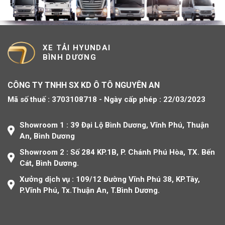
XE TẢI HYUNDAI
BÌNH DƯƠNG
CÔNG TY TNHH SX KD Ô TÔ NGUYÊN AN
Mã số thuế :
3703108718 -
Ngày cấp phép :
22/03/2023
Showroom 1 :
39 Đại Lộ Bình Dương, Vĩnh Phú, Thuận
An, Bình Dương
Showroom 2 :
Số 284 KP.1B, P. Chánh Phú Hòa, TX. Bến
Cát, Bình Dương.
Xưởng dịch vụ :
109/12 Đường Vĩnh Phú 38, KP.Tây,
P.Vĩnh Phú, Tx.Thuận An, T.Bình Dương.